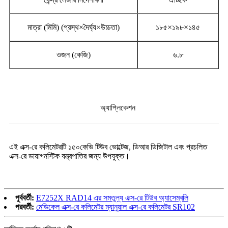
মাত্রা (মিমি) (প্রস্থ×দৈর্ঘ্য×উচ্চতা)
১৮৫×১৯৮×১৪৫
ওজন (কেজি)
৬.৮
অ্যাপ্লিকেশন
এই এক্স-রে কলিমেটরটি ১৫০কেভি টিউব ভোল্টেজ, ডিআর ডিজিটাল এবং প্রচলিত
এক্স-রে ডায়াগনস্টিক যন্ত্রপাতির জন্য উপযুক্ত।
পূর্ববর্তী:
E7252X RAD14 এর সমতুল্য এক্স-রে টিউব অ্যাসেম্বলি
পরবর্তী:
মেডিকেল এক্স-রে কলিমেটর ম্যানুয়াল এক্স-রে কলিমেটর SR102