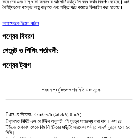
করে দেয় এবং চালু থাকা অবস্থায় আলোটি ম্যানুয়ালি বন্ধ করার বিকল্পও রয়েছে। এই
বৈশিষ্ট্যগুলো বাল্বের আয়ু বাড়াতে এবং শক্তি খরচ কমাতে ডিজাইন করা হয়েছে।
আমাদেরকে ইমেল পাঠান
পণ্যের বিবরণ
পেমেন্ট ও শিপিং শর্তাবলী:
পণ্যের ট্যাগ
প্রধান প্রযুক্তিগত পরামিতি এবং সূচক
এক্স-রে লিকেজ: <১mGy/h (১৫০kV, ৪mA)
ব্যবহৃত নির্দিষ্ট এক্স-রে টিউব অনুযায়ী এই দূরত্ব সামঞ্জস্য করা যায়। এক্স-রে
টিউবের ফোকাস থেকে বিম লিমিটারের মাউন্টিং সারফেস পর্যন্ত আদর্শ দূরত্ব হলো ৬০
মিমি।