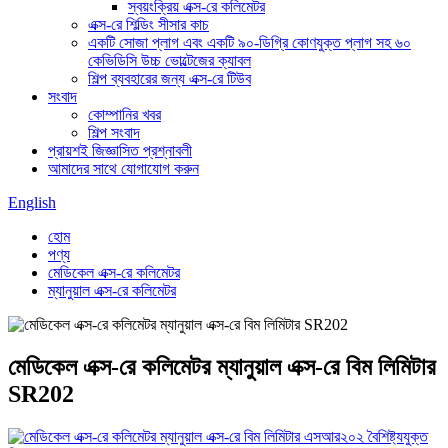
স্বয়ংক্রিয় এক্স-রে কলিমেটর
এক্স-রে শিল্ডিং সীসার কাচ
একটি সোজা প্লাগ এবং একটি ৯০-ডিগ্রি কোণযুক্ত প্লাগ সহ ৬০
কেভিডিসি উচ্চ ভোল্টেজের ক্যাবল
শিল্প ব্যবহারের জন্য এক্স-রে টিউব
সংবাদ
কোম্পানির খবর
শিল্প সংবাদ
প্রায়শই জিজ্ঞাসিত প্রশ্নাবলী
আমাদের সাথে যোগাযোগ করুন
English
হোম
পণ্য
মেডিকেল এক্স-রে কলিমেটর
ম্যানুয়াল এক্স-রে কলিমেটর
মেডিকেল এক্স-রে কলিমেটর ম্যানুয়াল এক্স-রে বিম লিমিটার
SR202