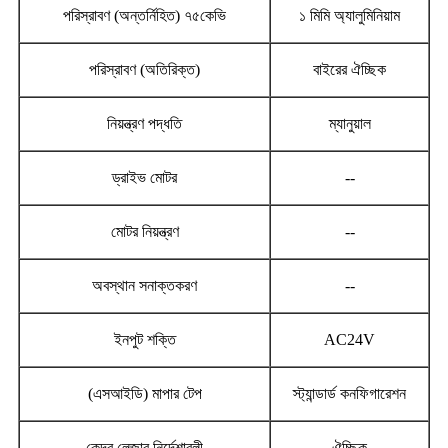
পরিস্রাবণ (অন্তর্নিহিত) ৭৫কেভি
১ মিমি অ্যালুমিনিয়াম
পরিস্রাবণ (অতিরিক্ত)
বাইরের ঐচ্ছিক
নিয়ন্ত্রণ পদ্ধতি
ম্যানুয়াল
ড্রাইভ মোটর
--
মোটর নিয়ন্ত্রণ
--
অবস্থান সনাক্তকরণ
--
ইনপুট শক্তি
AC24V
(এসআইডি) মাপার টেপ
স্ট্যান্ডার্ড কনফিগারেশন
কেন্দ্র লেজার নির্দেশাবলী
ঐচ্ছিক