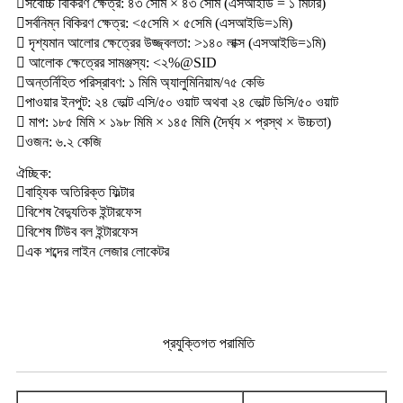
সর্বোচ্চ বিকিরণ ক্ষেত্র: ৪৩ সেমি × ৪৩ সেমি (এসআইডি = ১ মিটার)
সর্বনিম্ন বিকিরণ ক্ষেত্র: <৫সেমি × ৫সেমি (এসআইডি=১মি)
 দৃশ্যমান আলোর ক্ষেত্রের উজ্জ্বলতা: >১৪০ লাক্স (এসআইডি=১মি)
 আলোক ক্ষেত্রের সামঞ্জস্য: <২%@SID
অন্তর্নিহিত পরিস্রাবণ: ১ মিমি অ্যালুমিনিয়াম/৭৫ কেভি
পাওয়ার ইনপুট: ২৪ ভোল্ট এসি/৫০ ওয়াট অথবা ২৪ ভোল্ট ডিসি/৫০ ওয়াট
 মাপ: ১৮৫ মিমি × ১৯৮ মিমি × ১৪৫ মিমি (দৈর্ঘ্য × প্রস্থ × উচ্চতা)
ওজন: ৬.২ কেজি
ঐচ্ছিক:
বাহ্যিক অতিরিক্ত ফিল্টার
বিশেষ বৈদ্যুতিক ইন্টারফেস
বিশেষ টিউব বল ইন্টারফেস
এক শব্দের লাইন লেজার লোকেটর
প্রযুক্তিগত পরামিতি