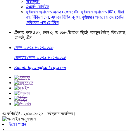
সাইটম্যাপ
এএমপি মোবাইল
ঘূর্ণায়মান অ্যানোড এক্স-রে জেনারেটর
,
ঘূর্ণায়মান অ্যানোড টিউব
,
সীসা
কাচ বিকিরণ ঢাল
,
এক্স-রে শিল্ডিং গ্লাস
,
ঘূর্ণায়মান অ্যানোড জেনারেটর
,
মেডিকেল এক্স-রে টিউব
,
ঠিকানা: কক্ষ ৪৩২, ভবন ৩, নং ৩৬৮ জিনপেং স্ট্রিট, সানডুন টাউন, শিহু জেলা,
হাংঝৌ, চীন
ফোন: ০৫৭১-৮২২৭০৫৩৫
মোবাইল ফোন: ০৫৭১-৮২২৭০৫৩৫
Email: lilywu@sail-ray.com
© কপিরাইট - ২০১০-২০২২ : সর্বস্বত্ব সংরক্ষিত।
ইমেল পাঠান
x