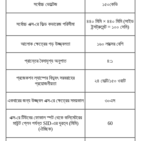
সর্বোচ্চ ভোল্টেজ
১৫০কেভি
৪৪০ মিমি × ৪৪০ মিমি (সাইড
সর্বোচ্চ এক্স-রে ফিল্ড কভারেজ পরিসীমা
ইন্সট্রুমেন্ট = ১০০ সেমি)
আলোক ক্ষেত্রের গড় উজ্জ্বলতা
১৬০ লাক্সের বেশি
প্রান্তের বৈসাদৃশ্য অনুপাত
৪:১
প্রজেকশন ল্যাম্পের বিদ্যুৎ সরবরাহের
২৪ ভোল্ট/১৫০ ওয়াট
প্রয়োজনীয়তা
একবারের জন্য উজ্জ্বল এক্স-রে ক্ষেত্রের সময়কাল
৩০এস
এক্স-রে টিউবের ফোকাল স্পট থেকে কলিমেটরের
মাউন্ট প্লেন পর্যন্ত SID-এর দূরত্ব (মিমি)
60
(ঐচ্ছিক)